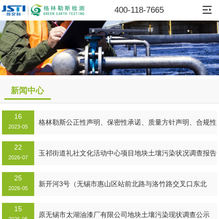
400-118-7665
新闻中心
16
格林勒斯公正性声明、保密性承诺、质量方针声明、合规性
2023-05
声明...
22
MORE+
玉祁街道礼社文化活动中心项目地块土壤污染状况调查报告
2026-07
25
MORE+
新开河3号（无锡市惠山区站前北路与洛竹路交叉口东北
2026-05
侧）地块土壤污染状况调查报告公示...
15
MORE+
原无锡市太湖油漆厂有限公司地块土壤污染现状调查公示