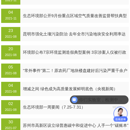
2021-11
04
生态环境部公开9月份重点区域空气质量改善监督帮扶典型
2021-11
涉气环境问题...
23
MORE+
昆明市强化土壤污染防治 去年全市污染地块安全利用率达
2021-08
100%
20
MORE+
环境部公布7宗环境监测造假典型案例 3宗涉案人仅被行政
2021-08
拘留...
05
MORE+
“常外事件”第二！原农药厂地块楼盘建好后污染严重千余户
2021-08
解约...
04
MORE+
增减之间 绿色成为高质量发展鲜明底色（央视新闻）
2021-08
你们实验室，检测中心在哪里
02
MORE+
生态环境部一周要闻（7.25-7.31）
MORE+
2021-08
30
苏州市高新区设立绿普惠碳中和促进中心 人手一个“碳账本”
2021-07