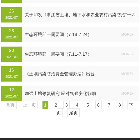
绿色行为可量化...
26
MORE+
关于印发《浙江省土壤、地下水和农业农村污染防治“十四
2021-07
五”规划》的通知...
26
MORE+
生态环境部一周要闻（7.18-7.24）
MORE+
2021-07
20
生态环境部一周要闻（7.11-7.17）
MORE+
2021-07
16
《土壤污染防治资金管理办法》出台
MORE+
2021-07
12
加强土壤修复研究 应对气候变化影响
MORE+
2021-07
首页
上一页
1
2
3
4
5
6
7
8
下一
页
尾页