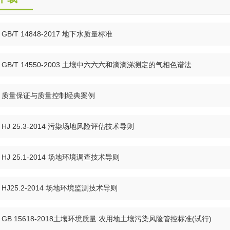
GB/T 14848-2017 地下水质量标准
GB/T 14550-2003 土壤中六六六和滴滴涕测定的气相色谱法
质量保证与质量控制经典案例
HJ 25.3-2014 污染场地风险评估技术导则
HJ 25.1-2014 场地环境调查技术导则
HJ25.2-2014 场地环境监测技术导则
GB 15618-2018土壤环境质量 农用地土壤污染风险管控标准(试行)