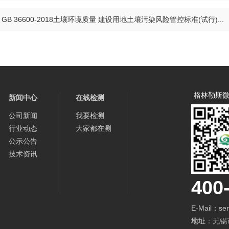
GB 36600-2018土壤环境质量 建设用地土壤污染风险管控标准(试行)...
格林勒斯
新闻中心
在线检测
公司新闻
我要检测
行业动态
大家都在测
公示公告
技术资讯
400
E-Mail：ser
地址：无锡