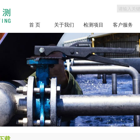
首 页
关于我们
检测项目
客户服务
下载