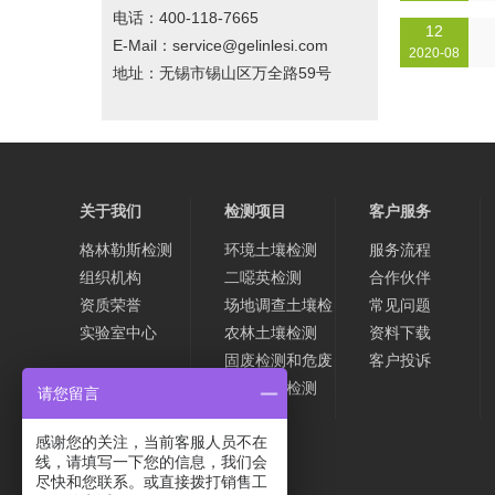
电话：400-118-7665
12
E-Mail：service@gelinlesi.com
2020-08
地址：无锡市锡山区万全路59号
关于我们
检测项目
客户服务
格林勒斯检测
环境土壤检测
服务流程
组织机构
二噁英检测
合作伙伴
资质荣誉
场地调查土壤检
常见问题
实验室中心
测
农林土壤检测
资料下载
固废检测和危废
客户投诉
检测
水和废水检测
请您留言
感谢您的关注，当前客服人员不在
线，请填写一下您的信息，我们会
尽快和您联系。或直接拨打销售工