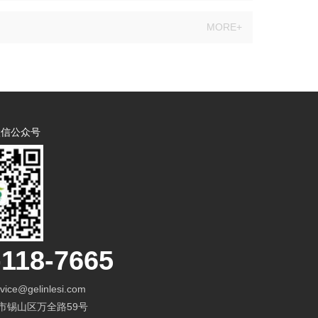
MORE+
微信公众号
-118-7665
vice@gelinlesi.com
市锡山区万全路59号