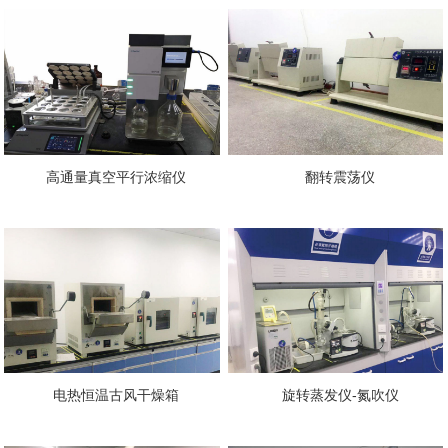
高通量真空平行浓缩仪
翻转震荡仪
电热恒温古风干燥箱
旋转蒸发仪-氮吹仪