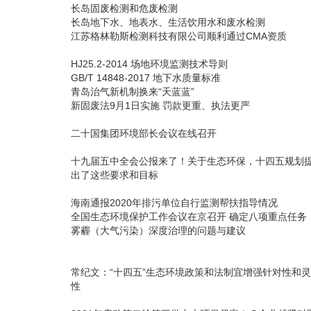
长岛固废检测和危废检测
长岛地下水、地表水、生活饮用水和废水检测
江苏格林勒斯检测科技有限公司顺利通过CMA资质
HJ25.2-2014 场地环境监测技术导则
GB/T 14848-2017 地下水质量标准
青岛治气新机制换来“天蓝蓝”
新固废法9月1日实施 罚款更重、执法更严
二十国集团环境部长会议在线召开
十九届五中全会公报来了！关于生态环保，十四五规划
出了这些要求和目标
海南通报2020年排污单位自行监测帮扶指导情况
全国生态环境保护工作会议在京召开 确定八项重点任务
雾霾（大气污染）深度治理的问题与建议
常纪文：“十四五”生态环境政策和法制宜增强针对性和
性