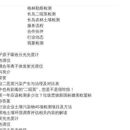
格林勒斯检测
长岛二噁英检测
长岛农林土壤检测
服务流程
合作伙伴
行业动态
我要检测
炉原子吸收分光光度计
色谱仪
耦合等离子体发射光谱仪
科简介
荣誉
业二恶英污染产生与治理及对比表
中也有剧毒的“二噁英”，您是不是很吃惊！
英一年应该检测多少次？垃圾焚烧新国标媲美欧盟标
你答案
行业企业土壤污染物45项检测项目及方法
用地土壤环境调查评估相关内容的解读
荧光光度计
色谱仪