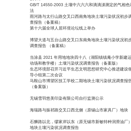
GB/T 14550-2003 土壤中六六六和滴滴涕测定的气相色
法
雨河路与太行山路交叉口西南角地块土壤污染状况初步
查报告（备案稿）
第十六届全球人居环境论坛线上举办
博望大道与五台山路交叉口东南角地块土壤污染状况初
调查报告 （备案稿）
当涂县 2021 年用地地块四十八（湖阳镇镇庵小学新建
动场和教学楼）土壤污染状况调查报告（备案版）
生态环境部召开习近平生态文明思想研究中心推进建设
导小组第二次会议
马鞍山市博望区技工学校二期地块土壤污染状况调查报
（备案版）
无锡雪羽悠美印染有限公司自行监测公示
海瑞路与振祁路交叉口西北侧（原锡山市家具厂）地块
石狮路以北，缪家岸以东（原无锡市新敏特种润滑油厂
地块土壤污染状况调查报告