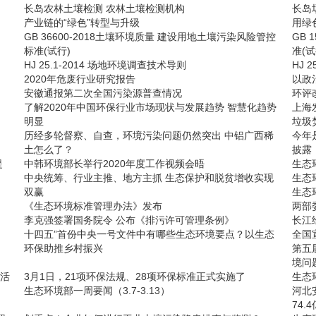
长岛农林土壤检测 农林土壤检测机构
长岛
产业链的“绿色”转型与升级
用绿
GB 36600-2018土壤环境质量 建设用地土壤污染风险管控
GB 
标准(试行)
准(试
HJ 25.1-2014 场地环境调查技术导则
HJ 
2020年危废行业研究报告
以政
安徽通报第二次全国污染源普查情况
环评
了解2020年中国环保行业市场现状与发展趋势 智慧化趋势
上海
明显
垃圾
历经多轮督察、自查，环境污染问题仍然突出 中铝广西稀
今年
土怎么了？
披露
提
中韩环境部长举行2020年度工作视频会晤
生态
中央统筹、行业主推、地方主抓 生态保护和脱贫增收实现
生态
双赢
生态
《生态环境标准管理办法》发布
两部
李克强签署国务院令 公布《排污许可管理条例》
长江
十四五”首份中央一号文件中有哪些生态环境要点？以生态
全国
环保助推乡村振兴
第五
境问
灵活
3月1日，21项环保法规、28项环保标准正式实施了
生态
生态环境部一周要闻（3.7-3.13）
河北
74.