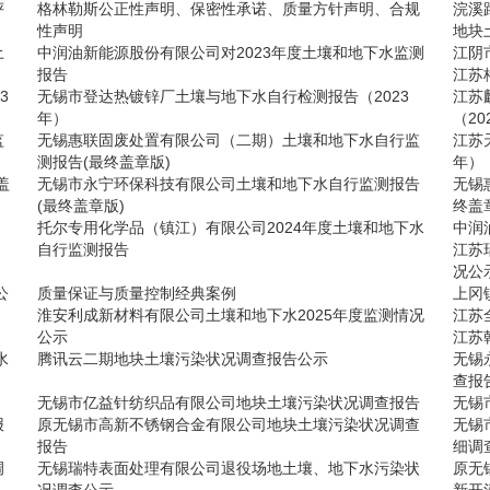
评
格林勒斯公正性声明、保密性承诺、质量方针声明、合规
浣溪
性声明
地块
土
中润油新能源股份有限公司对2023年度土壤和地下水监测
江阴
报告
江苏
3
无锡市登达热镀锌厂土壤与地下水自行检测报告（2023
江苏
年）
（20
监
无锡惠联固废处置有限公司（二期）土壤和地下水自行监
江苏
测报告(最终盖章版)
年）
盖
无锡市永宁环保科技有限公司土壤和地下水自行监测报告
无锡
(最终盖章版)
终盖
托尔专用化学品（镇江）有限公司2024年度土壤和地下水
中润
自行监测报告
江苏
况公
公
质量保证与质量控制经典案例
上冈
淮安利成新材料有限公司土壤和地下水2025年度监测情况
江苏
公示
江苏
水
腾讯云二期地块土壤污染状况调查报告公示
无锡
查报
无锡市亿益针纺织品有限公司地块土壤污染状况调查报告
无锡
报
原无锡市高新不锈钢合金有限公司地块土壤污染状况调查
无锡
报告
细调
调
无锡瑞特表面处理有限公司退役场地土壤、地下水污染状
原无