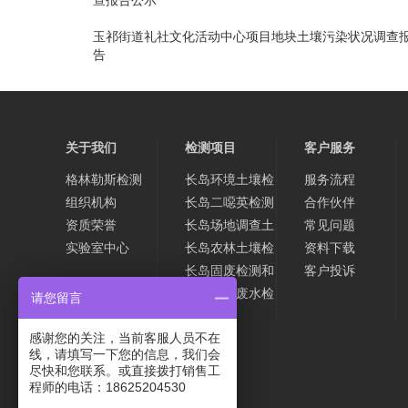
查报告公示
玉祁街道礼社文化活动中心项目地块土壤污染状况调查
告
关于我们
检测项目
客户服务
格林勒斯检测
长岛环境土壤检
服务流程
组织机构
测
长岛二噁英检测
合作伙伴
资质荣誉
长岛场地调查土
常见问题
实验室中心
壤检测
长岛农林土壤检
资料下载
测
长岛固废检测和
客户投诉
危废检测
长岛水和废水检
请您留言
测
感谢您的关注，当前客服人员不在
线，请填写一下您的信息，我们会
尽快和您联系。或直接拨打销售工
程师的电话：18625204530
友情连接：