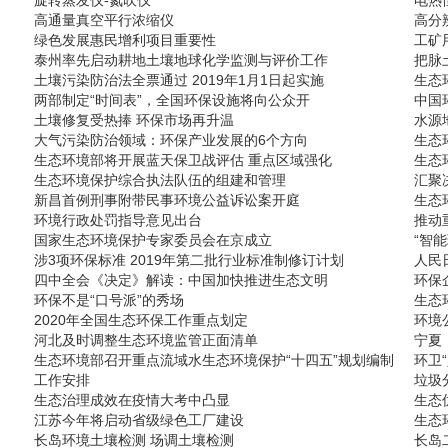
旋转蒸发仪-氮吹仪
电热
高通量真空平行浓缩仪
高分辨
绿色发展惠民增利项目重要性
工矿
泰州率先启动耕地土壤地球化学监测与评价工作
把脉
土壤污染防治法全票通过 2019年1月1日起实施
生态
两部制定“时间表”，全国环保设施将向公众开
中国
土壤修复受热捧 环保市场再升温
水源
大气污染防治领域：环保产业发展的6个方向
生态
生态环境部将开展蓝天保卫战评估 重点区域强化
生态
生态环境保护综合执法队伍的组建和管理
汇聚
新昌首例刑事附带民事环境公益诉讼案开庭
生态
环境行政处罚指导意见出台
推动
国家生态环境保护专家委员会在京成立
“智
涉3项环保标准 2019年第二批行业标准制修订计划
人民
四中全会《决定》解读：中国加快推进生态文明
环保
环保不是“口号派”的秀场
生态
2020年全国生态环保工作重点划定
环境
河北及时调整生态环境监管正面清单
宁夏
生态环境部召开重点流域水生态环境保护“十四五”规划编制
环卫
工作安排
垃圾
生态治理成效在疫情大考中凸显
生态
江苏今年将启动省级绿色工厂建设
生态
长岛环境土壤检测 场调土壤检测
长岛