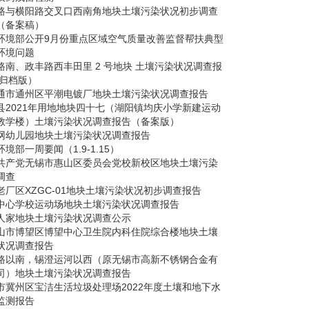
路与横阳路交叉口西南角地块土壤污染状况初步调查
（备案稿）
环境部公开9月份重点区域空气质量改善监督帮扶典型
环境问题
路南、政丰路西丰田里 2 号地块 土壤污染状况调查报
（归档版）
通市通州区平潮电镀厂地块土壤污染状况调查报告
县2021年用地地块四十七（湖阳镇均庆小学新建运动
教学楼）土壤污染状况调查报告（备案版）
网幼儿园地块土壤污染状况调查报告
境部一周要闻（1.9-1.15）
共产党无锡市惠山区委员会党校新校区地块土壤污染
调查
老厂区XZGC-01地块土壤污染状况初步调查报告
中心学校运动场地块土壤污染状况调查报告
人家地块土壤污染状况调查公示
山市博望区博望中心卫生院内科住院综合楼地块土壤
状况调查报告
路以南，锡澄运河以西（原无锡市高新不锈钢合金有
司）地块土壤污染状况调查报告
市冀州区宝洁生活垃圾处理场2022年度土壤和地下水
监测报告