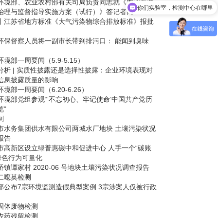
环境部、农业农村部有关司局负责同志就《农业面源
饮用水水质检测费用
治理与监督指导实施方案（试行）》答记者问
丨江苏省地方标准《大气污染物综合排放标准》报批
环保督察人员将一副市长带到排污口： 能闻到臭味
境部一周要闻（5.9-5.15）
分析 | 实质性披露还是选择性披露：企业环境表现对
信息披露质量的影响
境部一周要闻（6.20-6.26）
环境部党组参观“‘不忘初心、牢记使命’中国共产党历
览”
到
市水务集团供水有限公司两城水厂地块 土壤污染状况
报告
市高新区设立绿普惠碳中和促进中心 人手一个“碳账
 绿色行为可量化
桥镇谭家村 2020-06 号地块土壤污染状况调查报告
二噁英检测
部公布7宗环境监测造假典型案例 3宗涉案人仅被行政
固体废物检测
农药残留检测