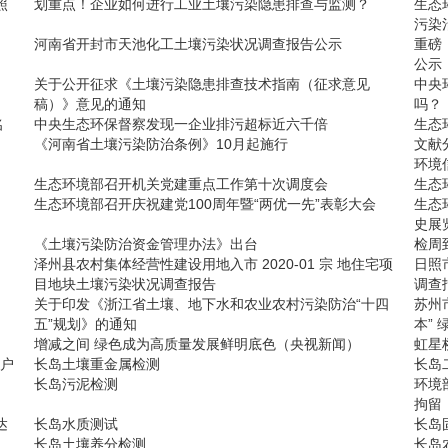
照
划重点！企业如何进行工业土壤污染隐患排查与监测？
生态
污染
河南省开封市天池化工土壤污染状况调查报告公示
重磅
公示
关于公开征求《土壤污染隐患排查技术指南（征求意见
中央
稿）》意见的通知
吗？
名
中央生态环保督察发现一企业排污超标近六千倍
生态环
《河南省土壤污染防治条例》10月起施行
文献
环境
生态环境部召开机关党建重点工作第十次调度会
生态环
生态环境部召开庆祝建党100周年暨“两优一先”表彰大会
生态
史展
《土壤污染防治资金管理办法》出台
检周
泽州县农村集体经营性建设用地入市 2020-01 宗 地住宅项
日照
目地块土壤污染状况调查报告
调查
关于印发《浙江省土壤、地下水和农业农村污染防治“十四
苏州
五”规划》的通知
本”
增减之间 绿色成为高质量发展鲜明底色（央视新闻）
虹星
余户
长岛土壤重金属检测
长岛
长岛污泥检测
环境
拘留
达
长岛水质测试
长岛
长岛土壤养分检测
长岛