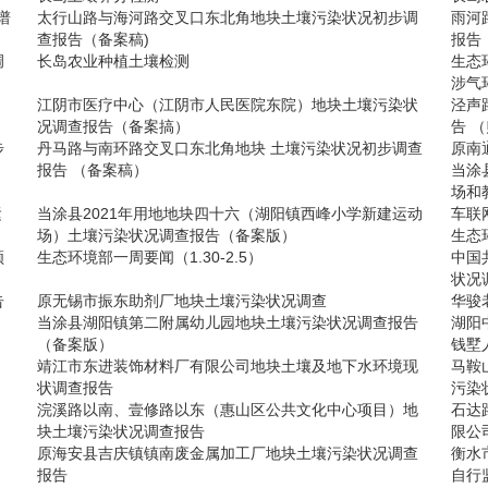
谱
太行山路与海河路交叉口东北角地块土壤污染状况初步调
雨河
查报告（备案稿)
报告
调
长岛农业种植土壤检测
生态
涉气
江阴市医疗中心（江阴市人民医院东院）地块土壤污染状
泾声
况调查报告（备案搞）
告 
步
丹马路与南环路交叉口东北角地块 土壤污染状况初步调查
原南
报告 （备案稿）
当涂
场和
运
当涂县2021年用地地块四十六（湖阳镇西峰小学新建运动
车联
场）土壤污染状况调查报告（备案版）
生态环
领
生态环境部一周要闻（1.30-2.5）
中国
状况
告
原无锡市振东助剂厂地块土壤污染状况调查
华骏
当涂县湖阳镇第二附属幼儿园地块土壤污染状况调查报告
湖阳
（备案版）
钱墅
靖江市东进装饰材料厂有限公司地块土壤及地下水环境现
马鞍
状调查报告
污染
浣溪路以南、壹修路以东（惠山区公共文化中心项目）地
石达
块土壤污染状况调查报告
限公
）
原海安县吉庆镇镇南废金属加工厂地块土壤污染状况调查
衡水
报告
自行