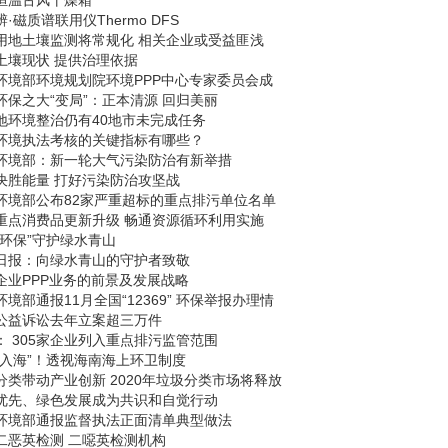
恒温古风干燥箱
·磁质谱联用仪Thermo DFS
用地土壤监测将常规化 相关企业或受益匪浅
土壤现状 提供治理依据
环境部环境规划院环境PPP中心专家委员会成
环保之大“变局”：正本清源 回归美丽
地环境整治仍有40地市未完成任务
环境执法考核的关键指标有哪些？
环境部：新一轮大气污染防治有新举措
决胜能量 打好污染防治攻坚战
环境部公布82家严重超标的重点排污单位名单
重点消费品更新升级 畅通资源循环利用实施
能环保”守护绿水青山
日报：向绿水青山的守护者致敬
企业PPP业务的前景及发展战略
环境部通报11月全国“12369” 环保举报办理情
公益诉讼去年立案超三万件
： 305家企业列入重点排污监管范围
“入海”！透视海南海上环卫制度
分类带动产业创新 2020年垃圾分类市场将释放
优先、绿色发展成为共识和自觉行动
环境部通报监督执法正面清单典型做法
二恶英检测 二噁英检测机构