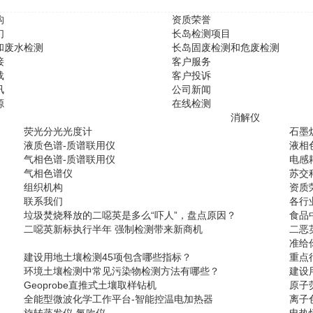
构
资质荣誉
们
长岛检测项目
和废水检测
长岛固废检测和危废检测
接
客户服务
载
客户投诉
讯
公司新闻
源
在线检测
消解仪
荧光分光光度计
石墨
液质色谱-质谱联用仪
液相
气相色谱-质谱联用仪
电感
气相色谱仪
苏交
组织机构
资质
联系我们
各行
垃圾焚烧释放的二噁英是多么“吓人”，盘点原因？
食品
二噁英新标执行半年 强制检测带来新商机
二恶
准给
建设用地土壤检测45项包含哪些指标？
重点
环境土壤检测中常见污染物检测方法有哪些？
建设
Geoprobe直推式土壤取样钻机
原子
全能型微波化学工作平台-智能控温电加热器
离子