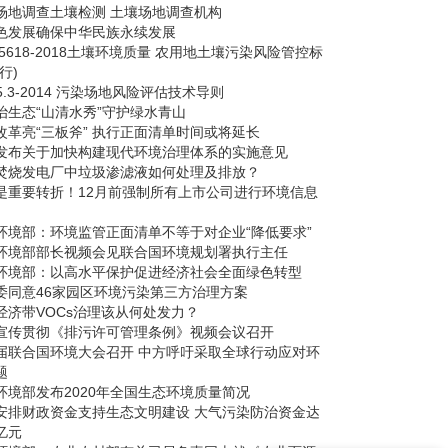
场地调查土壤检测 土壤场地调查机构
色发展确保中华民族永续发展
15618-2018土壤环境质量 农用地土壤污染风险管控标
行)
25.3-2014 污染场地风险评估技术导则
治生态“山清水秀”守护绿水青山
改革亮“三板斧” 执行正面清单时间或将延长
发布关于加快构建现代环境治理体系的实施意见
焚烧发电厂中垃圾渗滤液如何处理及排放？
是重要转折！12月前强制所有上市公司进行环境信息
环境部：环境监管正面清单不等于对企业“降低要求”
环境部部长视频会见联合国环境规划署执行主任
环境部：以高水平保护促进经济社会全面绿色转型
委同意46家园区环境污染第三方治理方案
经济带VOCs治理该从何处发力？
宣传贯彻《排污许可管理条例》视频会议召开
届联合国环境大会召开 中方呼吁采取全球行动应对环
题
环境部发布2020年全国生态环境质量简况
安排财政资金支持生态文明建设 大气污染防治资金达
你们实验室，检测中心在哪里
4亿元