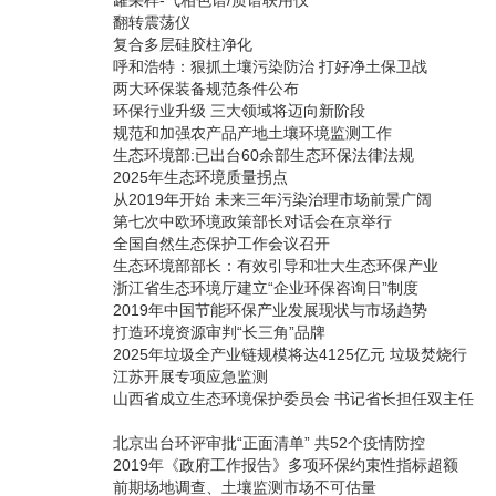
罐采样-气相色谱/质谱联用仪
翻转震荡仪
复合多层硅胶柱净化
呼和浩特：狠抓土壤污染防治 打好净土保卫战
两大环保装备规范条件公布
环保行业升级 三大领域将迈向新阶段
规范和加强农产品产地土壤环境监测工作
生态环境部:已出台60余部生态环保法律法规
2025年生态环境质量拐点
从2019年开始 未来三年污染治理市场前景广阔
第七次中欧环境政策部长对话会在京举行
全国自然生态保护工作会议召开
生态环境部部长：有效引导和壮大生态环保产业
浙江省生态环境厅建立“企业环保咨询日”制度
2019年中国节能环保产业发展现状与市场趋势
打造环境资源审判“长三角”品牌
2025年垃圾全产业链规模将达4125亿元 垃圾焚烧行
江苏开展专项应急监测
山西省成立生态环境保护委员会 书记省长担任双主任
北京出台环评审批“正面清单” 共52个疫情防控
2019年《政府工作报告》多项环保约束性指标超额
前期场地调查、土壤监测市场不可估量