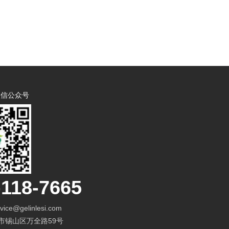
微信公众号
-118-7665
vice@gelinlesi.com
市锡山区万全路59号