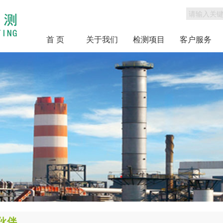
首 页
关于我们
检测项目
客户服务
伙伴