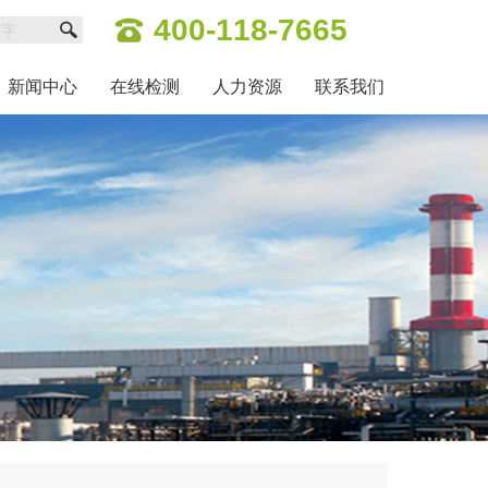
400-118-7665
新闻中心
在线检测
人力资源
联系我们